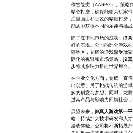
作冒险类（AARPG）、策
精心打磨，确保能够为玩家带
注重画面和音效的精细打磨，
能从中获得不同的乐趣与挑战
除了在本地市场的成功，
j9
好的表现。公司的部分游戏在
韩地区，龙腾的游戏深受玩家
际化的视野和市场策略，
j9
步将其影响力推向世界舞台。
在企业文化方面，龙腾一直倡
出创意、勇于挑战传统的游戏
多的创意与梦想。同时，龙腾
过其产品与影响力回馈社会，
展望未来，
j9真人游戏第一平
略，持续加大技术研发和人才
游戏体验。公司将不断拓展产
为世界一流的电子游戏开发公