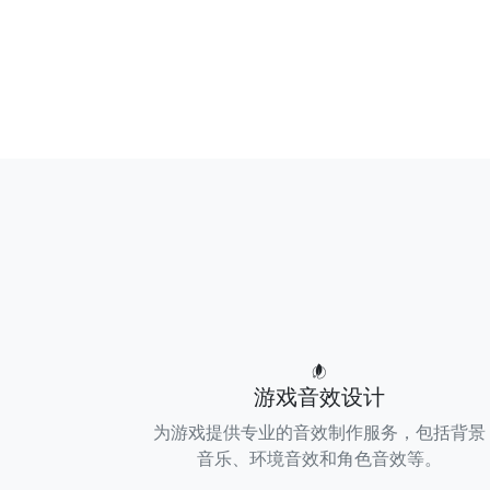
游戏音效设计
为游戏提供专业的音效制作服务，包括背景
音乐、环境音效和角色音效等。