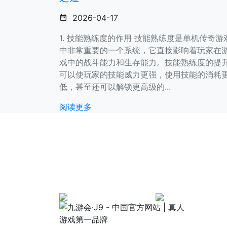
2026-04-17
1. 技能熟练度的作用 技能熟练度是单机传奇游
中非常重要的一个系统，它直接影响着玩家在
戏中的战斗能力和生存能力。技能熟练度的提
可以使玩家的技能威力更强，使用技能的消耗
低，甚至还可以解锁更高级的...
阅读更多