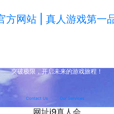
突破极限，开启未来的游戏旅程！
Contact Us
Our Services
网址j9真人会