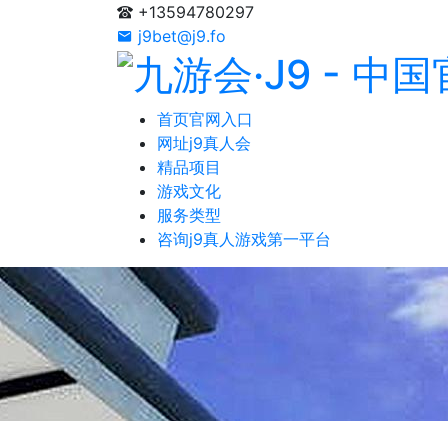
+13594780297
j9bet@j9.fo
首页官网入口
网址j9真人会
精品项目
游戏文化
服务类型
咨询j9真人游戏第一平台