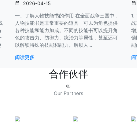
2026-04-15
一、了解人物技能书的作用 在全面战争三国中，
1
戏
人物技能书是非常重要的道具，可以为角色提供
战
游
各种技能和能力加成。不同的技能书可以提升角
增
升
色的攻击力、防御力、统治力等属性，甚至还可
锁
更
以解锁特殊的技能和能力。解锁人...
能
阅读更多
阅
合作伙伴
Our Partners
导航
网站地图