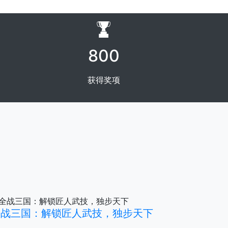
800
获得奖项
全战三国：解锁匠人武技，独步天下