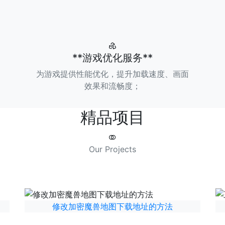
**游戏优化服务**
为游戏提供性能优化，提升加载速度、画面
效果和流畅度；
精品项目
Our Projects
修改加密魔兽地图下载地址的方法