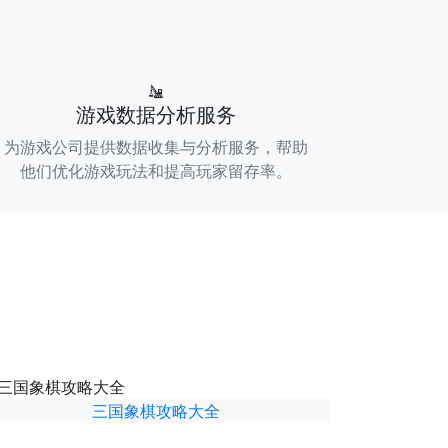
游戏数据分析服务
为游戏公司提供数据收集与分析服务，帮助
他们优化游戏玩法和提高玩家留存率。
三国象棋攻略大全