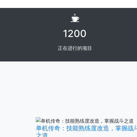
1200
正在进行的项目
单机传奇：技能熟练度改造，掌握战
之道